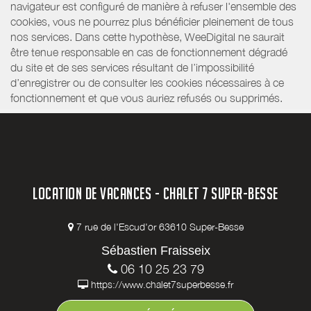
navigateur est configuré de manière à refuser l'ensemble des
cookies, vous ne pourrez plus bénéficier pleinement de tous
nos services. Dans cette hypothèse, WeeDigital ne saurait
être tenue responsable en cas de fonctionnement dégradé
du site et de ses services résultant de l’impossibilité
d’enregistrer ou de consulter les cookies nécessaires à ce
fonctionnement et que vous auriez refusés ou supprimés.
LOCATION DE VACANCES - CHALET 7 SUPER-BESSE
7 rue de l'Escud'or 63610 Super-Besse
Sébastien Fraisseix
06 10 25 23 79
https://www.chalet7superbesse.fr