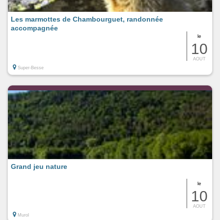
Les marmottes de Chambourguet, randonnée
accompagnée
le
10
AOUT
Super-Besse
Grand jeu nature
le
10
AOUT
Murol