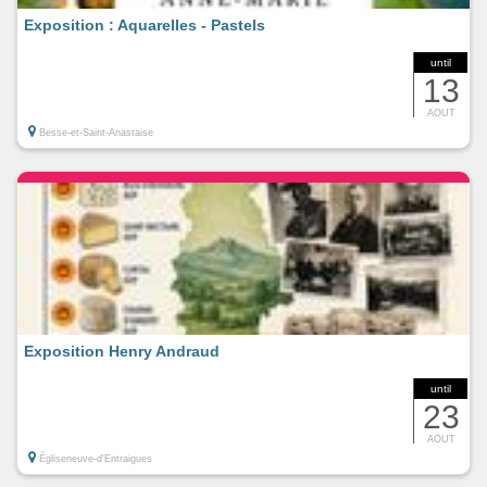
Exposition : Aquarelles - Pastels
until
13
AOUT
Besse-et-Saint-Anastaise
Exposition Henry Andraud
until
23
AOUT
Égliseneuve-d'Entraigues