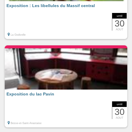
Exposition : Les libellules du Massif central
until
30
AOUT
La Godivelle
Exposition du lac Pavin
until
30
AOUT
Besse-et-Saint-Anastaise