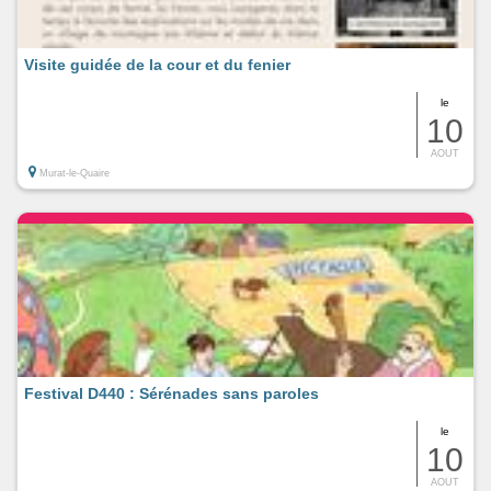
Visite guidée de la cour et du fenier
le
10
AOUT
Murat-le-Quaire
Festival D440 : Sérénades sans paroles
le
10
AOUT