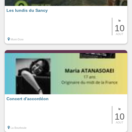
Les lundis du Sancy
le
10
AOUT
Mont-Dore
Concert d'accordéon
le
10
AOUT
La Bourboule