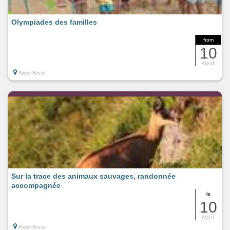
Olympiades des familles
from
10
AOUT
Super-Besse
Sur la trace des animaux sauvages, randonnée
accompagnée
le
10
AOUT
Super-Besse