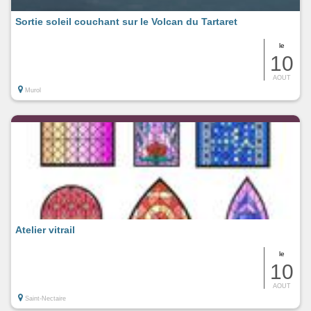
Sortie soleil couchant sur le Volcan du Tartaret
le
10
AOUT
Murol
Atelier vitrail
le
10
AOUT
Saint-Nectaire