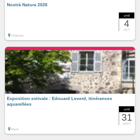
Nostrà Natura 2026
until
4
OCT
Chastreix
Exposition estivale : Edouard Leverd, itinérances
aquarellées
until
31
AOUT
Murol