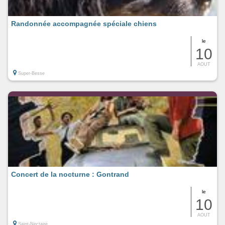
Randonnée accompagnée spéciale chiens
le
10
AOUT
Super-Besse
Concert de la nocturne : Gontrand
le
10
AOUT
Saint-Nectaire