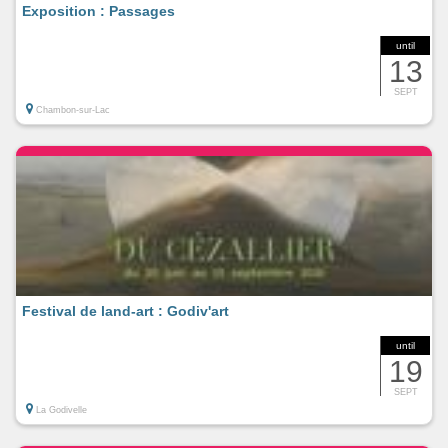
Exposition : Passages
until
13
SEPT
Chambon-sur-Lac
Festival de land-art : Godiv'art
until
19
SEPT
La Godivelle