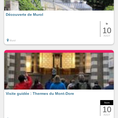
Découverte de Murol
le
10
AOUT
Murol
Visite guidée : Thermes du Mont-Dore
from
10
AOUT