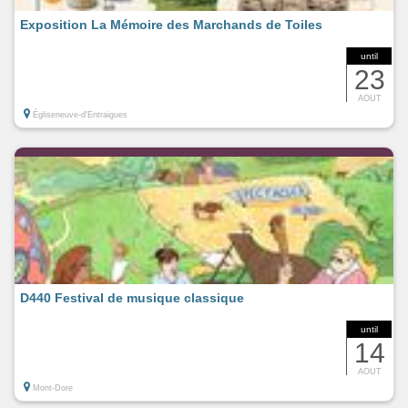
Exposition La Mémoire des Marchands de Toiles
until
23
AOUT
Égliseneuve-d'Entraigues
D440 Festival de musique classique
until
14
AOUT
Mont-Dore