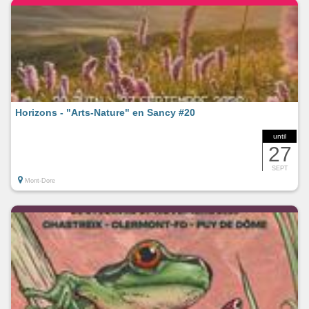
Horizons - "Arts-Nature" en Sancy #20
until
27
SEPT
Mont-Dore