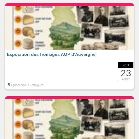
Exposition des fromages AOP d'Auvergne
until
23
AOUT
Égliseneuve-d'Entraigues