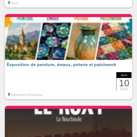
Murol
Exposition de peinture, émaux, poterie et patchwork
from
10
AOUT
Égliseneuve-d'Entraigues