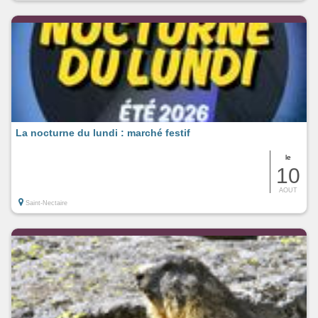
La nocturne du lundi : marché festif
le
10
AOUT
Saint-Nectaire